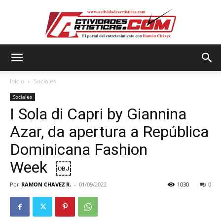
Actividadesartisticas.com
Inicio
Sociales
Sociales
I Sola di Capri by Giannina
Azar, da apertura a República
Dominicana Fashion
Week ￼
Por
RAMON CHAVEZ R.
-
01/09/2022
1030
0