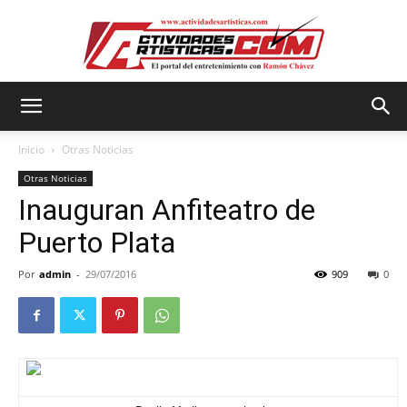
Actividadesartisticas.com
Inicio
Otras Noticias
Otras Noticias
Inauguran Anfiteatro de
Puerto Plata
Por
admin
-
29/07/2016
909
0