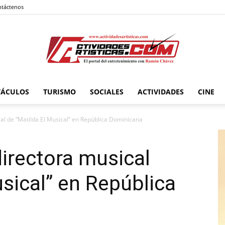
táctenos
TÁCULOS
TURISMO
SOCIALES
ACTIVIDADES
CINE
Actividadesartisticas.com
cal de “Matilda El Musical” en República Dominicana
irectora musical
usical” en República