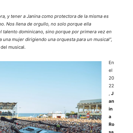
ra, y tener a Janina como protectora de la misma es
po. Nos llena de orgullo, no solo porque ella
el talento dominicano, sino porque por primera vez en
a una mujer dirigiendo una orquesta para un musical”,
 del musical.
En
el
20
22
,
J
an
in
a
Ro
sa