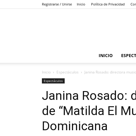
Registrarse / Unirse
Inicio
Política de Privacidad
Con
INICIO
ESPEC
Inicio
Espectáculos
Janina Rosado: directora musi
Espectáculos
Janina Rosado: d
de “Matilda El M
Dominicana