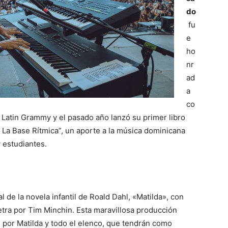
do
fu
e
ho
nr
ad
a
co
 Latin Grammy y el pasado año lanzó su primer libro
a Base Rítmica”, un aporte a la música dominicana
 estudiantes.
l de la novela infantil de Roald Dahl, «Matilda», con
letra por Tim Minchin. Esta maravillosa producción
 por Matilda y todo el elenco, que tendrán como