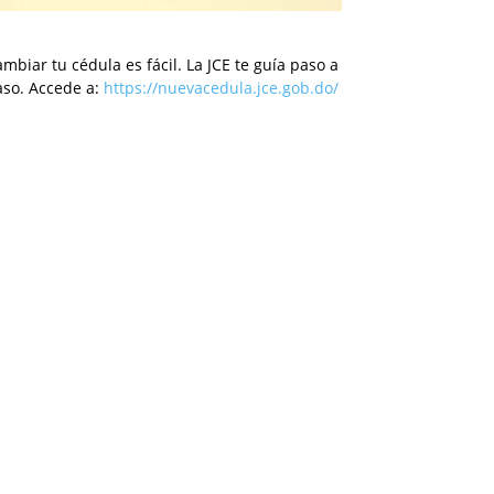
mbiar tu cédula es fácil. La JCE te guía paso a
aso. Accede a:
https://nuevacedula.jce.gob.do/