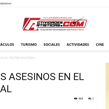
táctenos
TÁCULOS
TURISMO
SOCIALES
ACTIVIDADES
CINE
Actividadesartisticas.com
 EN EL TEATRO NACIONAL
S ASESINOS EN EL
NAL
869
0