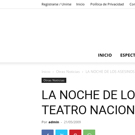
Registrarse / Unirse
Inicio
Política de Privacidad
Con
INICIO
ESPEC
Inicio
Otras Noticias
LA NOCHE DE LOS ASESINOS
Otras Noticias
LA NOCHE DE LO
TEATRO NACIO
Por
admin
-
21/05/2009