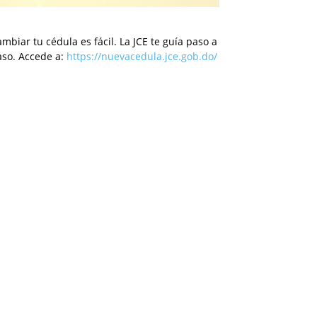
mbiar tu cédula es fácil. La JCE te guía paso a
aso. Accede a:
https://nuevacedula.jce.gob.do/