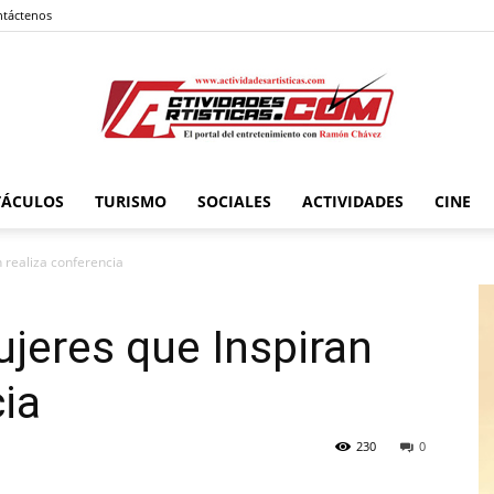
táctenos
TÁCULOS
TURISMO
SOCIALES
ACTIVIDADES
CINE
Actividadesartisticas.com
 realiza conferencia
jeres que Inspiran
cia
230
0