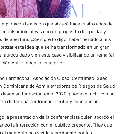
umplir «con la misión que abrazó hace cuatro años de
 impulsar iniciativas con un propósito de aportar y
as de apertura. «Siempre lo digo, haber perdido a mis
abrazar esta idea que se ha transformado en un gran
 autocuidado y en este caso visibilizando un tema (el
ción entre todos los sectores».
mo Farmaconal, Asociación Cibao, Centrimed, Sued
ión Dominicana de Administradoras de Riesgos de Salud
 desde su fundación en el 2020, puede cumplir con la
n de faro para informar, alentar y concienciar.
go la presentación de la conferencista quien abordó el
ndo la interacción con el público presente. “Hay que
 el momento has vivido y perdónate por las