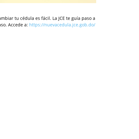
mbiar tu cédula es fácil. La JCE te guía paso a
aso. Accede a:
https://nuevacedula.jce.gob.do/