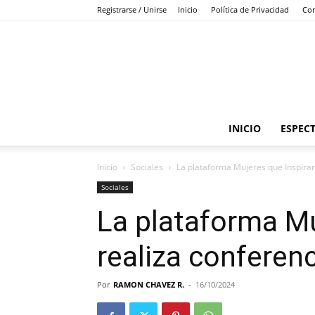
Registrarse / Unirse
Inicio
Política de Privacidad
Con
INICIO
ESPEC
Inicio
Sociales
La plataforma Mujeres que Inspiran
Sociales
La plataforma Mu
realiza conferen
Por
RAMON CHAVEZ R.
-
16/10/2024