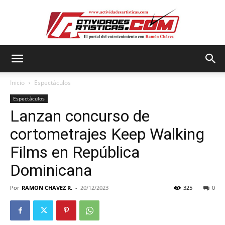
Actividadesartisticas.com
Inicio
Espectáculos
Espectáculos
Lanzan concurso de
cortometrajes Keep Walking
Films en República
Dominicana
Por
RAMON CHAVEZ R.
-
20/12/2023
325
0