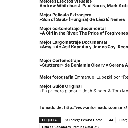
Mejores Efectos Visuales
Andrew Whitehurst, Paul Norris, Mark Ard
Mejor Película Extranjera
»Son of Saul» (Hungría) de László Nemes
Mejor cortometraje documental
»
A Girl in the River: The Price of Forgivene
Mejor Largometraje Documental
»Amy »
de Asif Kapadia y James Gay-Rees
Mejor Cortometraje
»Stutterer» de Benjamin Cleary y Serena 
Mejor fotografía
Emmanuel Lubezki por “Re
Mejor Guión Original
»En primera plana» – Josh Singer & Tom M
Tomado de: http://www.informador.com.mx/
ETIQUETAS
88 Entrega Pemios Oacar.
AA
Cine;
Lista de Ganadores Premios Oscar 216