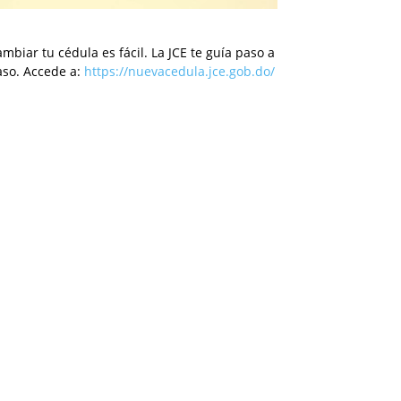
mbiar tu cédula es fácil. La JCE te guía paso a
aso. Accede a:
https://nuevacedula.jce.gob.do/