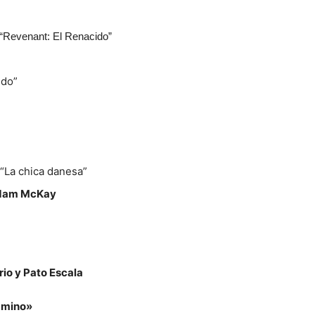
 “Revenant: El Renacido”
ido”
 “La chica danesa”
 Adam McKay
rio y Pato Escala
amino»