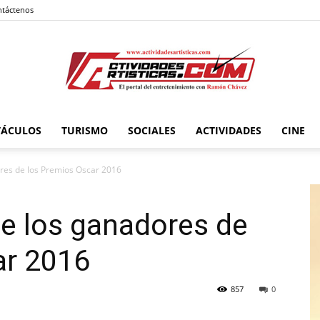
táctenos
TÁCULOS
TURISMO
SOCIALES
ACTIVIDADES
CINE
Actividadesartisticas.com
ores de los Premios Oscar 2016
e los ganadores de
ar 2016
857
0