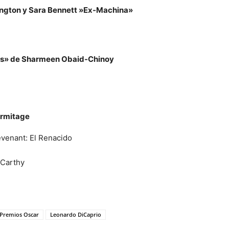
ington y Sara Bennett »Ex-Machina»
ss»
de Sharmeen Obaid-Chinoy
Armitage
venant: El Renacido
cCarthy
x
 Premios Oscar
Leonardo DiCaprio