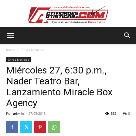
Actividadesartisticas.com
Inicio
Otras Noticias
Otras Noticias
Miércoles 27, 6:30 p.m.,
Nader Teatro Bar,
Lanzamiento Miracle Box
Agency
Por
admin
-
27/05/2015
862
0