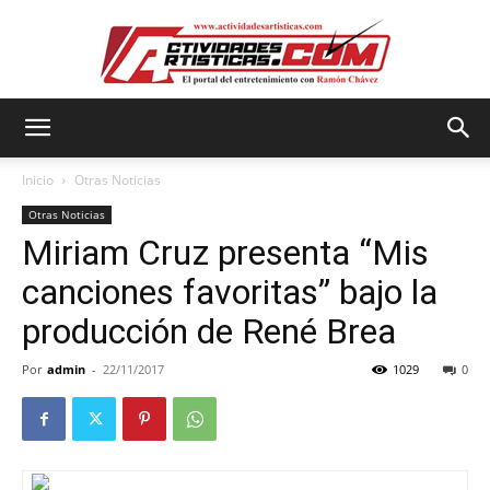
Actividadesartisticas.com
Inicio
Otras Noticias
Otras Noticias
Miriam Cruz presenta “Mis
canciones favoritas” bajo la
producción de René Brea
Por
admin
-
22/11/2017
1029
0