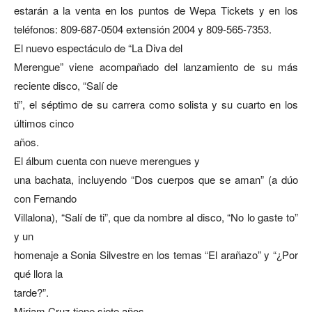
estarán a la venta en los puntos de Wepa Tickets y en los
teléfonos:
809-687-0504 extensión 2004
y
809-565-7353
.
El nuevo espectáculo de “La Diva del
Merengue” viene acompañado del lanzamiento de su más
reciente disco, “Salí de
ti”, el séptimo de su carrera como solista y su cuarto en los
últimos cinco
años.
El álbum cuenta con nueve merengues y
una bachata, incluyendo “Dos cuerpos que se aman” (a dúo
con Fernando
Villalona), “Salí de ti”, que da nombre al disco, “No lo gaste to”
y un
homenaje a Sonia Silvestre en los temas “El arañazo” y “¿Por
qué llora la
tarde?”.
Miriam Cruz tiene siete años