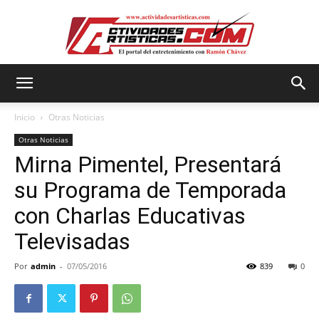
Actividadesartisticas.com
Inicio
Otras Noticias
Otras Noticias
Mirna Pimentel, Presentará
su Programa de Temporada
con Charlas Educativas
Televisadas
Por
admin
-
07/05/2016
839
0