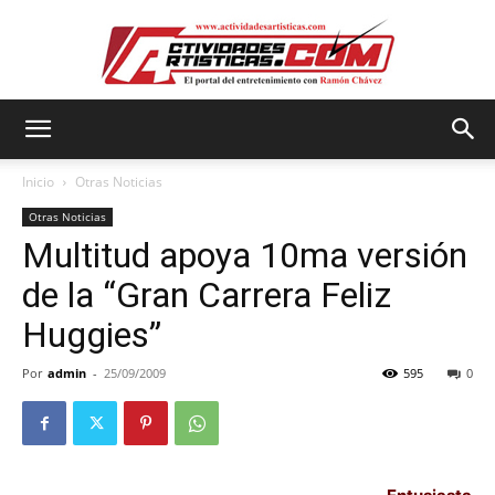
Actividadesartisticas.com
Inicio
Otras Noticias
Otras Noticias
Multitud apoya 10ma versión
de la “Gran Carrera Feliz
Huggies”
Por
admin
-
25/09/2009
595
0