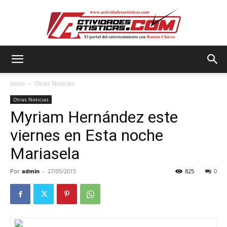
Actividadesartisticas.com
Inicio
Otras Noticias
Otras Noticias
Myriam Hernández este
viernes en Esta noche
Mariasela
Por
admin
-
27/05/2015
825
0