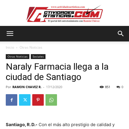
Actividadesartisticas.com
Inicio
Otras Noticias
Otras Noticias
Sociales
Naraly Farmacia llega a la
ciudad de Santiago
Por
RAMON CHAVEZ R.
-
17/12/2020
851
0
Santiago, R. D.-
Con el más alto prestigio de calidad y