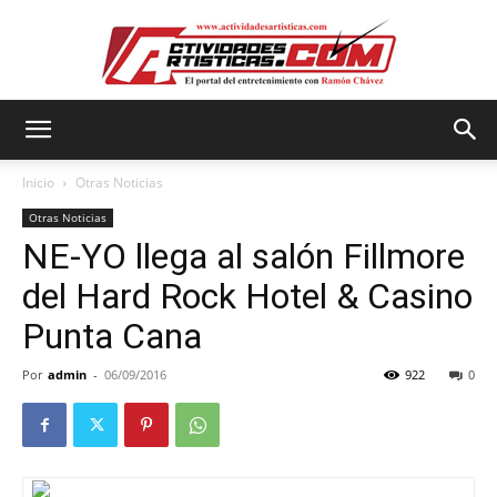
Actividadesartisticas.com
Inicio
Otras Noticias
Otras Noticias
NE-YO llega al salón Fillmore
del Hard Rock Hotel & Casino
Punta Cana
Por
admin
-
06/09/2016
922
0