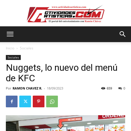
Actividadesartisticas.com
Inicio
Sociales
Sociales
Nuggets, lo nuevo del menú
de KFC
Por
RAMON CHAVEZ R.
-
18/09/2023
659
0