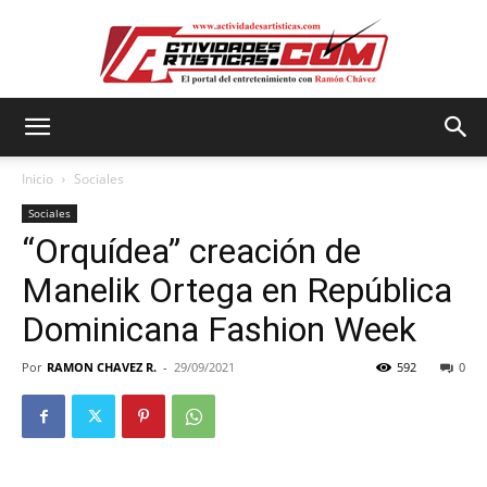
Actividadesartisticas.com
Inicio
Sociales
Sociales
“Orquídea” creación de
Manelik Ortega en República
Dominicana Fashion Week
Por
RAMON CHAVEZ R.
-
29/09/2021
592
0