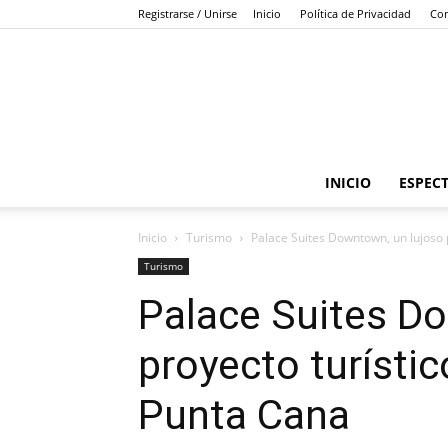
Registrarse / Unirse
Inicio
Política de Privacidad
Con
INICIO
ESPEC
Inicio
Turismo
Palace Suites Downtown, un lujoso p
Turismo
Palace Suites D
proyecto turístic
Punta Cana