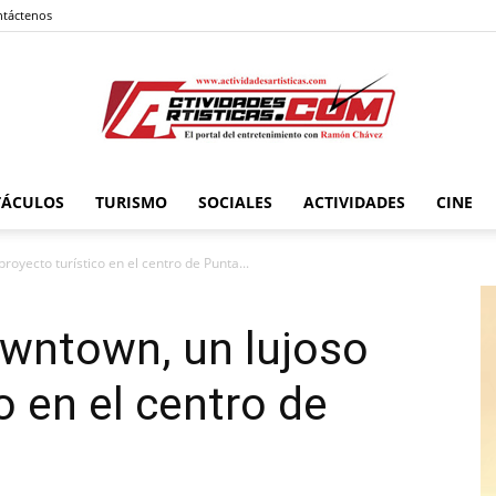
táctenos
TÁCULOS
TURISMO
SOCIALES
ACTIVIDADES
CINE
Actividadesartisticas.com
royecto turístico en el centro de Punta...
owntown, un lujoso
o en el centro de