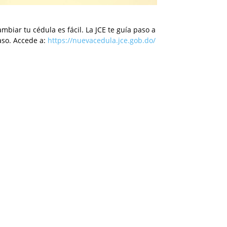
mbiar tu cédula es fácil. La JCE te guía paso a
aso. Accede a:
https://nuevacedula.jce.gob.do/