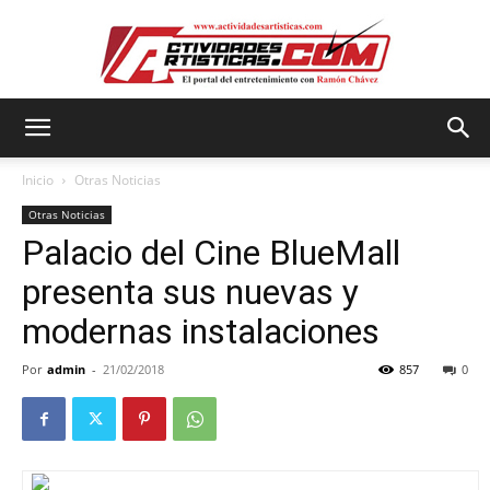
Actividadesartisticas.com
Inicio
Otras Noticias
Otras Noticias
Palacio del Cine BlueMall
presenta sus nuevas y
modernas instalaciones
Por
admin
-
21/02/2018
857
0