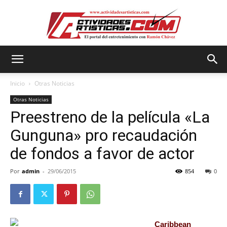
Actividadesartisticas.com
Inicio
Otras Noticias
Otras Noticias
Preestreno de la película «La
Gunguna» pro recaudación
de fondos a favor de actor
Por
admin
-
29/06/2015
854
0
Caribbean