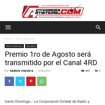
Actividadesartisticas.com
Inicio
Otras Noticias
Otras Noticias
Sociales
Premio 1ro de Agosto será
transmitido por el Canal 4RD
Por
RAMON CHAVEZ R.
-
25/06/2021
803
0
Santo Domingo.– La Corporación Estatal de Radio y