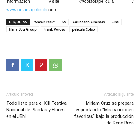
información visite: @colaolapelicula /
www.colaolapelicula
.com
ETIQUETAS
“Sneak Peek”
AA
Caribbean Cinemas
Cine
filme Bou Group
Frank Perozo
película Colao
Artículo anterior
Artículo siguiente
Todo listo para el XIII Festival
Miriam Cruz se prepara
Nacional de Plantas y Flores
espectáculo “Mis canciones
en el JBN
favoritas” bajo la producción
de René Brea