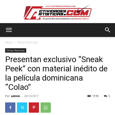
Actividadesartisticas.com
Inicio
Otras Noticias
Otras Noticias
Presentan exclusivo “Sneak
Peek” con material inédito de
la película dominicana
“Colao”
Por
admin
-
20/10/2017
1119
0