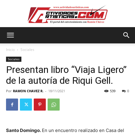
Actividadesartisticas.com
Inicio
Sociales
Sociales
Presentan libro “Viaja Ligero”
de la autoría de Riqui Gell.
Por
RAMON CHAVEZ R.
-
18/11/2021
539
0
Sa
nto Domingo.
En un encuentro realizado en Casa del