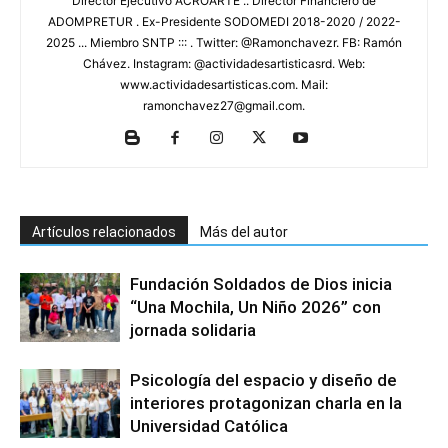
Director Ejecutivo ACROARTE .. Director Financiero de
ADOMPRETUR . Ex-Presidente SODOMEDI 2018-2020 / 2022-
2025 ... Miembro SNTP ::: . Twitter: @Ramonchavezr. FB: Ramón
Chávez. Instagram: @actividadesartisticasrd. Web:
www.actividadesartisticas.com. Mail:
ramonchavez27@gmail.com.
Artículos relacionados
Más del autor
Fundación Soldados de Dios inicia
“Una Mochila, Un Niño 2026” con
jornada solidaria
Psicología del espacio y diseño de
interiores protagonizan charla en la
Universidad Católica