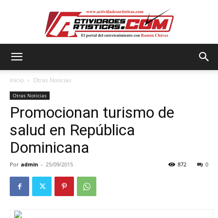
Actividadesartisticas.com
Inicio
Otras Noticias
Otras Noticias
Promocionan turismo de
salud en República
Dominicana
Por
admin
-
25/09/2015
872
0