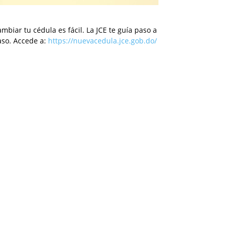
mbiar tu cédula es fácil. La JCE te guía paso a
aso. Accede a:
https://nuevacedula.jce.gob.do/