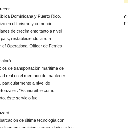
frecer
ública Dominicana y Puerto Rico,
Ca
p
tivo en el turismo y comercio
anes de crecimiento tanto a nivel
aís, restableciendo la ruta
ef Operational Officer de Ferries
ontará
ios de transportación marítima de
dad real en el mercado de mantener
 particularmente a nivel de
. González. “Es increíble como
to, éste servicio fue
nzará
arcación de última tecnología con
 diversos servicios y amenidades a los