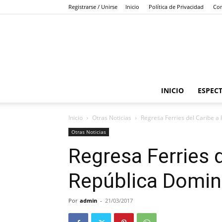
Registrarse / Unirse
Inicio
Política de Privacidad
Con
INICIO
ESPEC
Inicio
Otras Noticias
Regresa Ferries del Caribe a
Otras Noticias
Regresa Ferries d
República Domin
Por
admin
-
21/03/2017