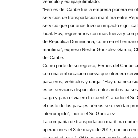
vehículo y equipaje ilimitado.
“Ferries del Caribe fue la empresa pionera en o
servicios de transportación marítima entre Rep
servicio que por años tuvo un impacto significa
local. Hoy, regresamos con más fuerza y con pl
de República Dominicana, como en el hermano p
marítima”, expresó Néstor González García, Chi
del Caribe.
Como parte de su regreso, Ferries del Caribe c
con una embarcación nueva que ofrecerá servic
pasajeros, vehículos y carga. “Hay una necesi
estos servicios disponibles entre ambos países,
carga y para el viajero frecuente”, añadió el Sr
el costo de los pasajes aéreos se elevó tan pron
interrumpido”, indicó el Sr. González
La compañía de transportación marítima come
operaciones el 3 de mayo de 2017, con una emb
capacidad para 1,750 pasajeros donde ofrecerá