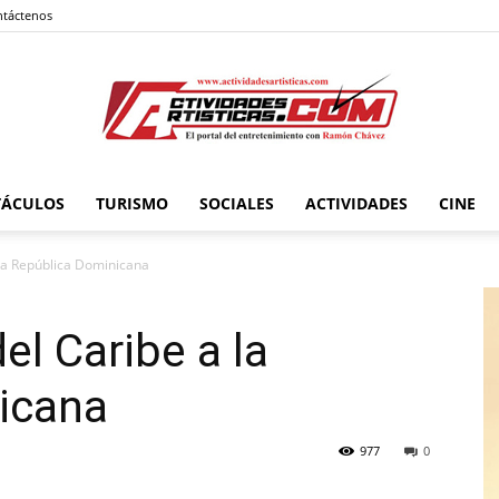
táctenos
TÁCULOS
TURISMO
SOCIALES
ACTIVIDADES
CINE
Actividadesartisticas.com
 la República Dominicana
el Caribe a la
icana
977
0