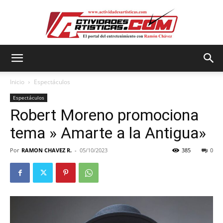
Actividadesartisticas.com
Inicio
Espectáculos
Espectáculos
Robert Moreno promociona
tema » Amarte a la Antigua»
Por
RAMON CHAVEZ R.
-
05/10/2023
385
0