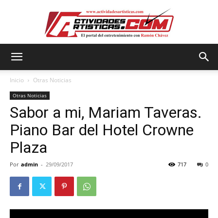
Actividadesartisticas.com
Inicio
Otras Noticias
Otras Noticias
Sabor a mi, Mariam Taveras.
Piano Bar del Hotel Crowne
Plaza
Por
admin
-
29/09/2017
717
0