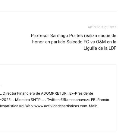
Artículo siguiente
Profesor Santiago Portes realiza saque de
honor en partido Salcedo FC vs O&M en la
Liguilla de la LDF
m
.. Director Financiero de ADOMPRETUR . Ex-Presidente
025 ... Miembro SNTP ::: . Twitter: @Ramonchavezr. FB: Ramón
esartisticasrd. Web: www.actividadesartisticas.com. Mail: