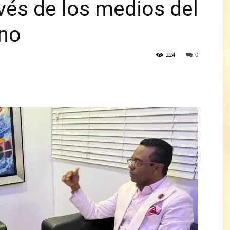
avés de los medios del
ino
224
0