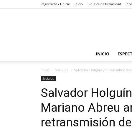
Registrarse / Unirse
Inicio
Política de Privacidad
Con
INICIO
ESPEC
Inicio
Sociales
Salvador Holguín y el consultor Ma
Sociales
Salvador Holguín
Mariano Abreu a
retransmisión d