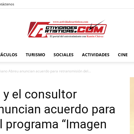
táctenos
TÁCULOS
TURISMO
SOCIALES
ACTIVIDADES
CINE
Actividadesartisticas.com
riano Abreu anuncian acuerdo para retransmisión del...
 y el consultor
nuncian acuerdo para
el programa “Imagen