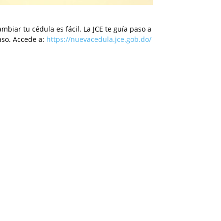
mbiar tu cédula es fácil. La JCE te guía paso a
aso. Accede a:
https://nuevacedula.jce.gob.do/