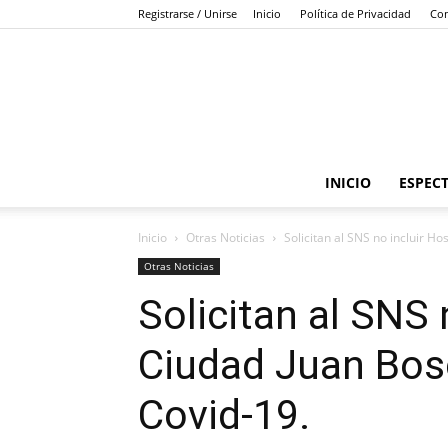
Registrarse / Unirse
Inicio
Política de Privacidad
Con
INICIO
ESPEC
Inicio
Otras Noticias
Solicitan al SNS no incluir H
Otras Noticias
Solicitan al SNS 
Ciudad Juan Bos
Covid-19.