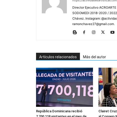
https://actividadesartisticas.co
Director Ejecutivo ACROARTE 
SODOMEDI 2018-2020 / 2022-2
Chávez. Instagram: @actividad
ramonchavez27@gmail.com.
Artículos relacionados
Más del autor
República Dominicana recibió
Clairet Cru
7,700,118 visitantes en el mes de
al Consejo 