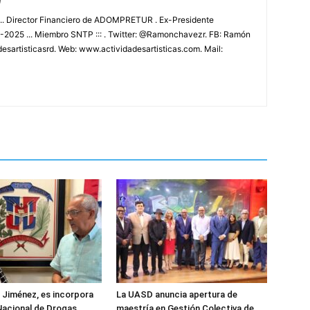
m
.. Director Financiero de ADOMPRETUR . Ex-Presidente
025 ... Miembro SNTP ::: . Twitter: @Ramonchavezr. FB: Ramón
esartisticasrd. Web: www.actividadesartisticas.com. Mail:
z Jiménez, es incorpora
La UASD anuncia apertura de
Nacional de Drogas
maestría en Gestión Colectiva de