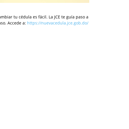
mbiar tu cédula es fácil. La JCE te guía paso a
aso. Accede a:
https://nuevacedula.jce.gob.do/