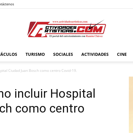
táctenos
TÁCULOS
TURISMO
SOCIALES
ACTIVIDADES
CINE
Actividadesartisticas.com
ospital Ciudad Juan Bosch como centro Covid-19.
no incluir Hospital
ch como centro