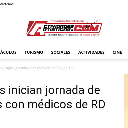
táctenos
TÁCULOS
TURISMO
SOCIALES
ACTIVIDADES
CINE
Actividadesartisticas.com
 cirugías gratuitas con médicos de RD y EE.UU.
 inician jornada de
as con médicos de RD