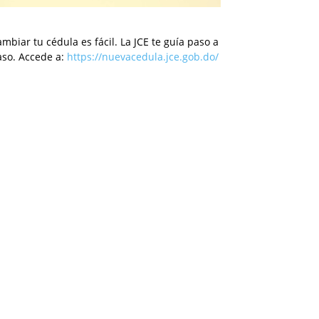
mbiar tu cédula es fácil. La JCE te guía paso a
aso. Accede a:
https://nuevacedula.jce.gob.do/