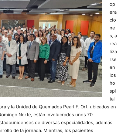
op
era
cio
ne
s, a
rea
liza
rse
en
los
ho
spi
tal
ora y la Unidad de Quemados Pearl F. Ort, ubicados en
o Domingo Norte, están involucrados unos 70
estadounidenses de diversas especialidades, además
rollo de la jornada. Mientras, los pacientes