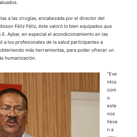
aluados.
ias a las cirugías, encabezada por el director del
isson Féliz Féliz, éste valoró lo bien equipados que
s E. Aybar, en especial el acondicionamiento en las
ó a los profesionales de la salud participantes a
 obteniendo más herramientas, para poder ofrecer un
ás humanización.
“Eve
ntos
com
o
este
nos
lleva
n a