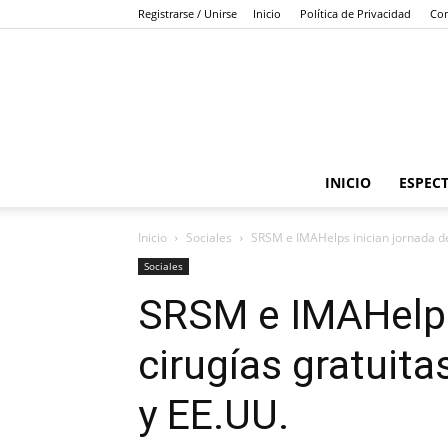
Registrarse / Unirse
Inicio
Política de Privacidad
Con
INICIO
ESPEC
Inicio
Sociales
SRSM e IMAHelps inician jornada de
Sociales
SRSM e IMAHelps
cirugías gratuit
y EE.UU.