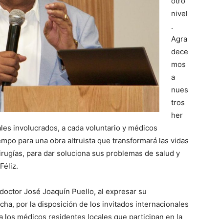
otro
nivel
.
Agra
dece
mos
a
nues
tros
her
les involucrados, a cada voluntario y médicos
mpo para una obra altruista que transformará las vidas
ugías, para dar soluciona sus problemas de salud y
Féliz.
, doctor José Joaquín Puello, al expresar su
echa, por la disposición de los invitados internacionales
a los médicos residentes locales que participan en la