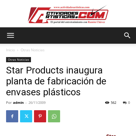
Actividadesartisticas.com
Inicio
Otras Noticias
Otras Noticias
Star Products inaugura
planta de fabricación de
envases plásticos
Por
admin
-
26/11/2009
562
0