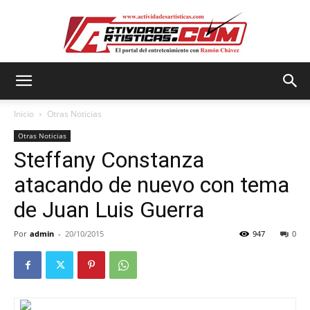
Actividadesartisticas.com
Inicio
Otras Noticias
Otras Noticias
Steffany Constanza
atacando de nuevo con tema
de Juan Luis Guerra
Por
admin
-
20/10/2015
947
0