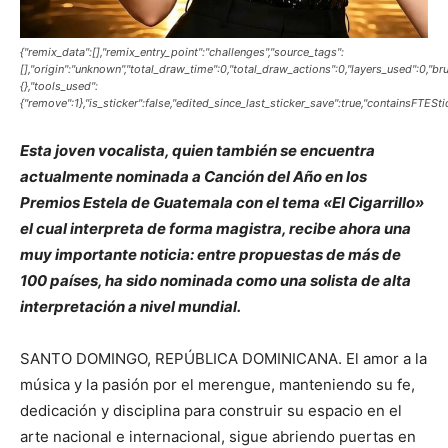
{"remix_data":[],"remix_entry_point":"challenges","source_tags":
[],"origin":"unknown","total_draw_time":0,"total_draw_actions":0,"layers_used":0,"b
{},"tools_used":
{"remove":1},"is_sticker":false,"edited_since_last_sticker_save":true,"containsFTESti
Esta joven vocalista, quien también se encuentra
actualmente nominada a Canción del Año en los
Premios Estela de Guatemala con el tema «El Cigarrillo»
el cual interpreta de forma magistra, recibe ahora una
muy importante noticia: entre propuestas de más de
100 países, ha sido nominada como una solista de alta
interpretación a nivel mundial.
SANTO DOMINGO, REPÚBLICA DOMINICANA. El amor a la
música y la pasión por el merengue, manteniendo su fe,
dedicación y disciplina para construir su espacio en el
arte nacional e internacional, sigue abriendo puertas en