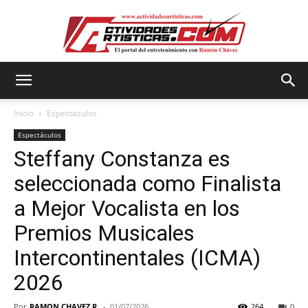
Actividadesartisticas.com
Inicio
Espectáculos
Espectáculos
Steffany Constanza es
seleccionada como Finalista
a Mejor Vocalista en los
Premios Musicales
Intercontinentales (ICMA)
2026
Por
RAMON CHAVEZ R.
-
01/07/2026
264
0