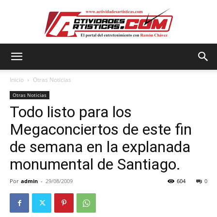
Actividadesartisticas.com
Inicio
Otras Noticias
Otras Noticias
Todo listo para los
Megaconciertos de este fin
de semana en la explanada
monumental de Santiago.
Por
admin
-
29/08/2009
604
0