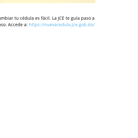
mbiar tu cédula es fácil. La JCE te guía paso a
aso. Accede a:
https://nuevacedula.jce.gob.do/