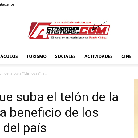
táctenos
TÁCULOS
TURISMO
SOCIALES
ACTIVIDADES
CINE
Actividadesartisticas.com
ón de la obra “Mimosas”, a...
ue suba el telón de la
a beneficio de los
del país