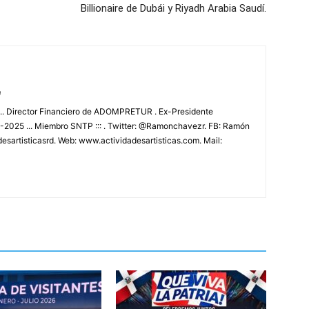
Billionaire de Dubái y Riyadh Arabia Saudí.
m
.. Director Financiero de ADOMPRETUR . Ex-Presidente
025 ... Miembro SNTP ::: . Twitter: @Ramonchavezr. FB: Ramón
esartisticasrd. Web: www.actividadesartisticas.com. Mail: