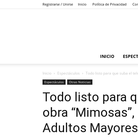
Registrarse / Unirse
Inicio
Política de Privacidad
Con
INICIO
ESPEC
Inicio
Espectáculos
Todo listo para que suba el tel
Espectáculos
Otras Noticias
Todo listo para q
obra “Mimosas”, 
Adultos Mayores 