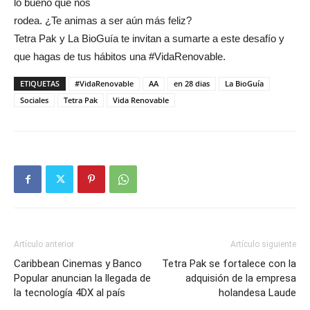
lo bueno que nos
rodea. ¿Te animas a ser aún más feliz?
Tetra Pak y La BioGuía te invitan a sumarte a este desafío y
que hagas de tus hábitos una #VidaRenovable.
ETIQUETAS
#VidaRenovable
AA
en 28 dias
La BioGuía
Sociales
Tetra Pak
Vida Renovable
Artículo anterior
Artículo siguiente
Caribbean Cinemas y Banco
Tetra Pak se fortalece con la
Popular anuncian la llegada de
adquisión de la empresa
la tecnología 4DX al país
holandesa Laude