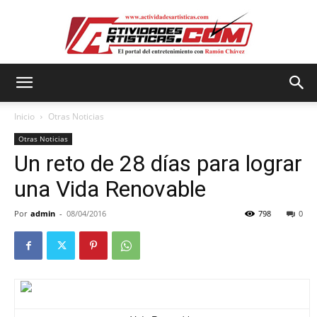
Actividadesartisticas.com
Inicio
Otras Noticias
Otras Noticias
Un reto de 28 días para lograr
una Vida Renovable
Por
admin
-
08/04/2016
798
0