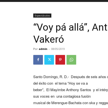
Espectáculos
“Voy pá allá”, A
Vakeró
Por
admin
-
08/05/2019
Santo Domingo, R. D.-
Después de seis años d
del éxito con
el tema “Hoy se va a
beber”,
El Mayimbe Anthony Santos
y el inté
sus voces en
una contagiosa fusión
musical de Merengue-Bachata con ska y regga