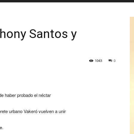
nthony Santos y
1043
0
e haber probado el néctar
rprete urbano Vakeró vuelven a unir
e.