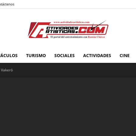
táctenos
TÁCULOS
TURISMO
SOCIALES
ACTIVIDADES
CINE
Actividadesartisticas.com
y Vakeró