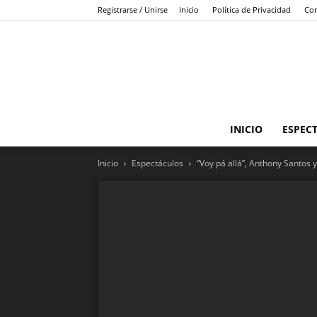
Registrarse / Unirse
Inicio
Política de Privacidad
Con
INICIO
ESPEC
Inicio
Espectáculos
“Voy pá allá”, Anthony Santos 