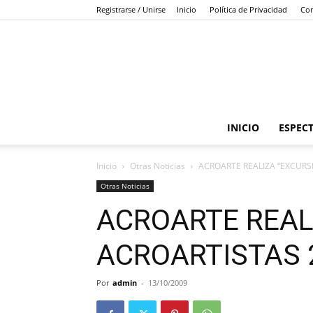
Registrarse / Unirse
Inicio
Política de Privacidad
Con
INICIO
ESPEC
Inicio
Otras Noticias
ACROARTE REALIZA “EXCURS
Otras Noticias
ACROARTE REAL
ACROARTISTAS 
Por
admin
-
13/10/2009