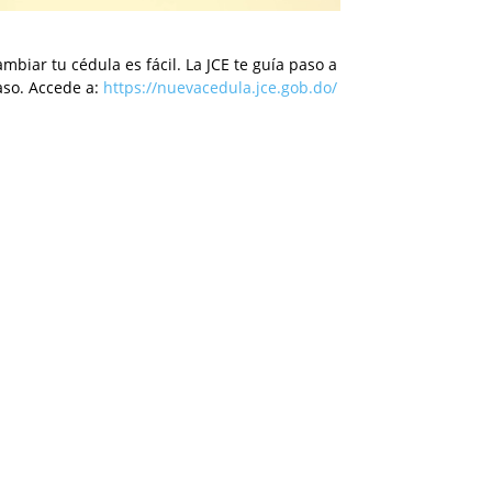
mbiar tu cédula es fácil. La JCE te guía paso a
aso. Accede a:
https://nuevacedula.jce.gob.do/