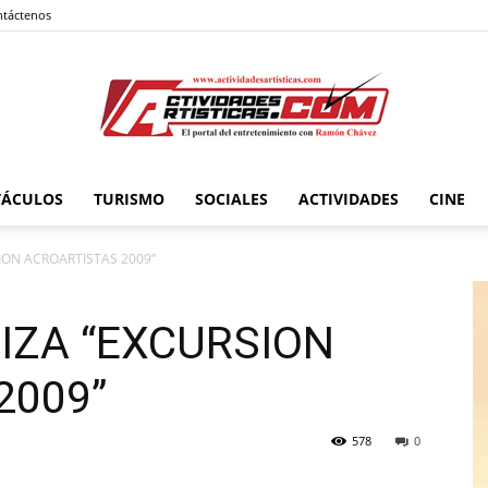
táctenos
TÁCULOS
TURISMO
SOCIALES
ACTIVIDADES
CINE
Actividadesartisticas.com
ION ACROARTISTAS 2009”
IZA “EXCURSION
2009”
578
0