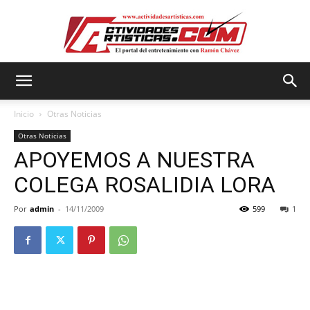
Actividadesartisticas.com
Inicio
Otras Noticias
Otras Noticias
APOYEMOS A NUESTRA
COLEGA ROSALIDIA LORA
Por
admin
-
14/11/2009
599
1
.