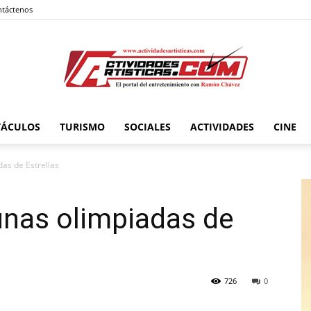
táctenos
TÁCULOS
TURISMO
SOCIALES
ACTIVIDADES
CINE
Actividadesartisticas.com
das de Estrellas
unas olimpiadas de
726
0