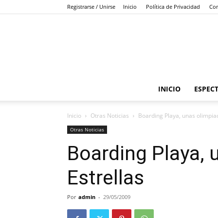
Registrarse / Unirse
Inicio
Política de Privacidad
Con
INICIO
ESPEC
Inicio
Otras Noticias
Boarding Playa, unas olimpia
Otras Noticias
Boarding Playa, 
Estrellas
Por
admin
-
29/05/2009