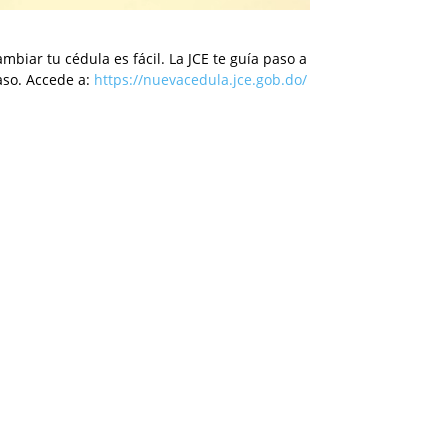
mbiar tu cédula es fácil. La JCE te guía paso a
aso. Accede a:
https://nuevacedula.jce.gob.do/