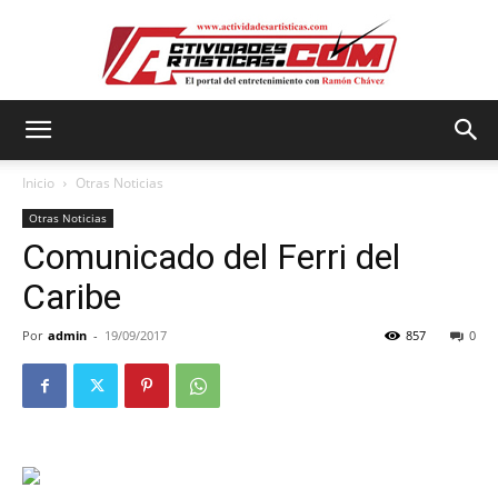
Actividadesartisticas.com
Inicio
Otras Noticias
Otras Noticias
Comunicado del Ferri del
Caribe
Por
admin
-
19/09/2017
857
0