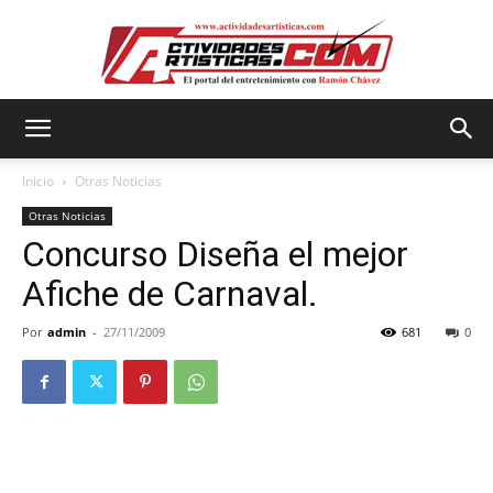
Actividadesartisticas.com
Inicio
Otras Noticias
Otras Noticias
Concurso Diseña el mejor
Afiche de Carnaval.
Por
admin
-
27/11/2009
681
0