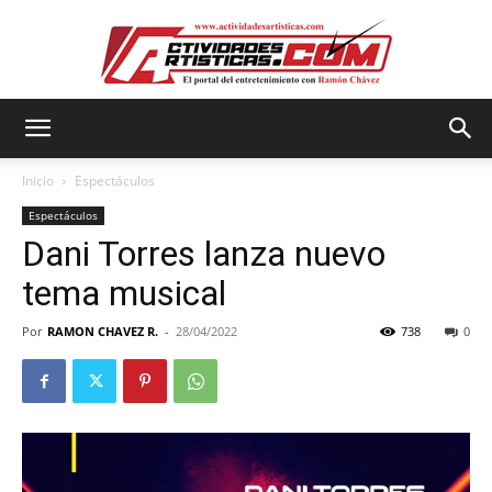
Actividadesartisticas.com
Inicio
Espectáculos
Espectáculos
Dani Torres lanza nuevo
tema musical
Por
RAMON CHAVEZ R.
-
28/04/2022
738
0