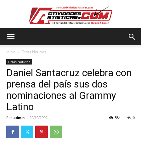
Actividadesartisticas.com
Inicio
Otras Noticias
Otras Noticias
Daniel Santacruz celebra con
prensa del país sus dos
nominaciones al Grammy
Latino
Por
admin
-
29/10/2009
584
0