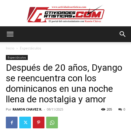
Actividadesartisticas.com
Inicio
Espectáculos
Espectáculos
Después de 20 años, Dyango
se reencuentra con los
dominicanos en una noche
llena de nostalgia y amor
Por
RAMON CHAVEZ R.
-
08/11/2025
205
0