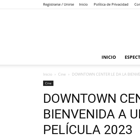
Registrarse / Unirse
Inicio
Política de Privacidad
Con
INICIO
ESPEC
Inicio
Cine
DOWNTOWN CENTER LE DA LA BIENVE
Cine
DOWNTOWN CENT
BIENVENIDA A 
PELÍCULA 2023