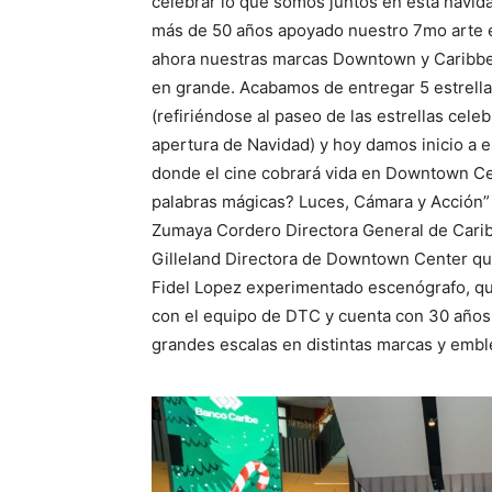
celebrar lo que somos juntos en esta navid
más de 50 años apoyado nuestro 7mo arte 
ahora nuestras marcas Downtown y Caribbe
en grande. Acabamos de entregar 5 estrellas
(refiriéndose al paseo de las estrellas cele
apertura de Navidad) y hoy damos inicio a 
donde el cine cobrará vida en Downtown Cen
palabras mágicas? Luces, Cámara y Acción” 
Zumaya Cordero Directora General de Cari
Gilleland Directora de Downtown Center que
Fidel Lopez experimentado escenógrafo, qu
con el equipo de DTC y cuenta con 30 años
grandes escalas en distintas marcas y emb