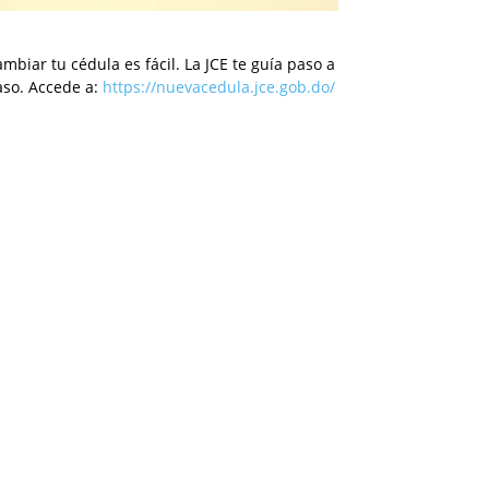
mbiar tu cédula es fácil. La JCE te guía paso a
aso. Accede a:
https://nuevacedula.jce.gob.do/