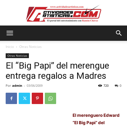
Actividadesartisticas.com
Inicio
Otras Noticias
Otras Noticias
El “Big Papi” del merengue
entrega regalos a Madres
Por
admin
-
03/06/2009
720
0
El merenguero Edward
“El Big Papi” del