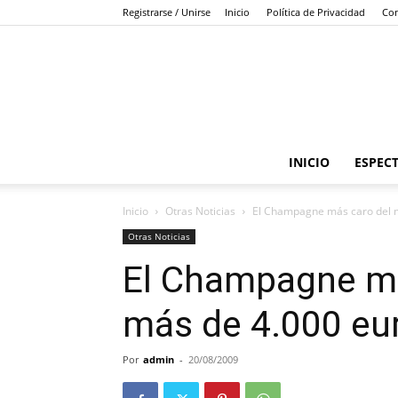
Registrarse / Unirse
Inicio
Política de Privacidad
Con
INICIO
ESPEC
Inicio
Otras Noticias
El Champagne más caro del m
Otras Noticias
El Champagne má
más de 4.000 eur
Por
admin
-
20/08/2009