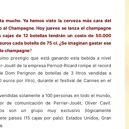
sta mucho. Ya hemos visto
la
cerveza más cara del
no al Champagne. Hoy jueves se lanza el champagne
 cajas de 12 botellas tendrán un costo de 50.000
6 euros cada botella de 75 cl. ¿Se imaginan gastar ese
o de champagne
?
ísimo prestigio que está ganando esta bebida a nivel
er-Jouët de la empresa Pernod-Ricard rompe el record
 de Dom Perignon de botellas de 3 litros vendidas a
 euros por litro), durante el festival de Cannes en el
 vendidas solamente a 100 personas en todo el mundo,
or de comunicación de Perrier-Jouët, Oliver Cavil.
idos son un grupo muy exclusivo (lógicamente
ete países (15 cajas por país): Estados Unidos, Gran
a.