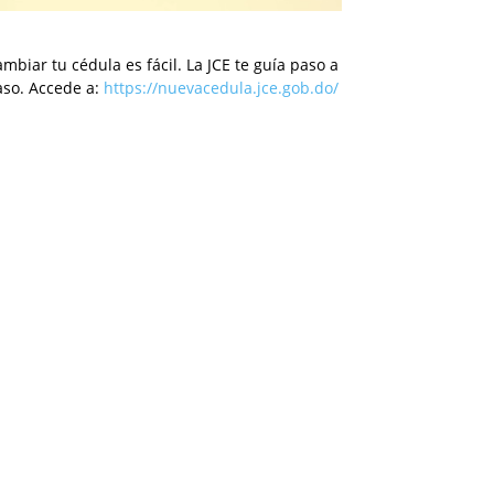
mbiar tu cédula es fácil. La JCE te guía paso a
aso. Accede a:
https://nuevacedula.jce.gob.do/