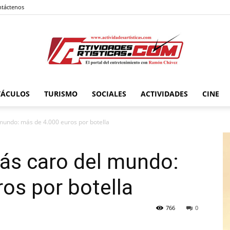
táctenos
TÁCULOS
TURISMO
SOCIALES
ACTIVIDADES
CINE
Actividadesartisticas.com
undo: más de 4.000 euros por botella
s caro del mundo:
os por botella
766
0