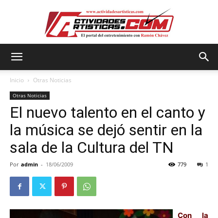
Actividadesartisticas.com
Inicio
Otras Noticias
Otras Noticias
El nuevo talento en el canto y
la música se dejó sentir en la
sala de la Cultura del TN
Por
admin
-
18/06/2009
779
1
Con la