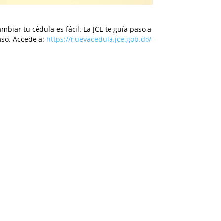
mbiar tu cédula es fácil. La JCE te guía paso a
aso. Accede a:
https://nuevacedula.jce.gob.do/