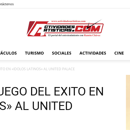
táctenos
TÁCULOS
TURISMO
SOCIALES
ACTIVIDADES
CINE
Actividadesartisticas.com
ITO EN «IDOLOS LATINOS» AL UNITED PALACE
UEGO DEL EXITO EN
S» AL UNITED