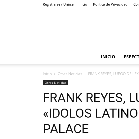
Registrarse / Unirse
Inicio
Política de Privacidad
Con
INICIO
ESPEC
Inicio
Otras Noticias
FRANK REYES, LUEGO DEL EX
Otras Noticias
FRANK REYES, L
«IDOLOS LATINO
PALACE