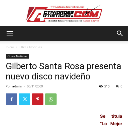
Actividadesartisticas.com
Inicio
Otras Noticias
Otras Noticias
Gilberto Santa Rosa presenta
nuevo disco navideño
Por
admin
-
03/11/2009
510
0
Se titula
“Lo Mejor